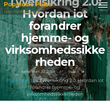
Tyverisikring 2.0:
Videre
PopMusic Pulse
Hvordan iot
til
Menu
Spor musikkens puls
indhold
forandrer
hjemme- og
virksomhedssikke
rheden
september 30, 2024
Af
Slukket
Popmusic.dk
»
Tyverisikring 2.0: Hvordan iot
forandrer hjemme- og
virksomhedssikkerheden