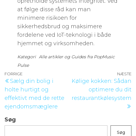
opretholde systemets integritet. Ved
at følge disse råd kan man
minimere risikoen for
sikkerhedsbrud og maksimere
fordelene ved IoT-teknologi i både
hjemmet og virksomheden.
Kategori
Alle artikler og Guides fra PopMusic
Pulse
Indlægsnavigation
Forrige
FORRIGE
NÆSTE
N
Sælg din bolig i
Kølige kokken: Sådan
indlæg
i
holte hurtigt og
optimere du dit
effektivt med de rette
restaurantkølesystem
ejendomsmæglere
Søg
Søg