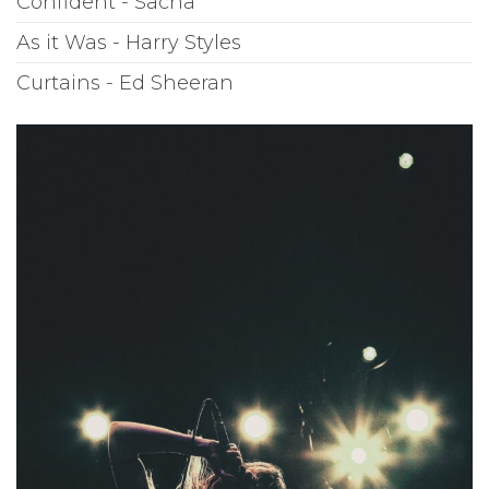
Confident - Sacha
As it Was - Harry Styles
Curtains - Ed Sheeran