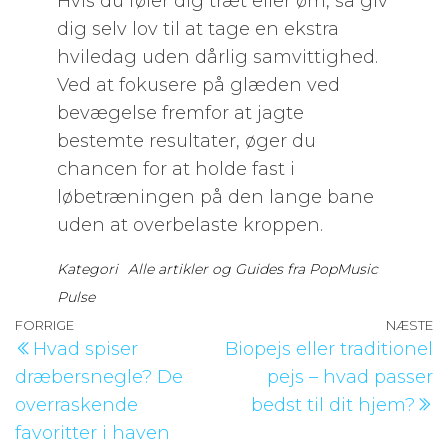
Hvis du føler dig træt eller øm, så giv
dig selv lov til at tage en ekstra
hviledag uden dårlig samvittighed.
Ved at fokusere på glæden ved
bevægelse fremfor at jagte
bestemte resultater, øger du
chancen for at holde fast i
løbetræningen på den lange bane
uden at overbelaste kroppen.
Kategori
Alle artikler og Guides fra PopMusic
Pulse
Indlægsnavigation
Forrige
FORRIGE
NÆSTE
N
Hvad spiser
Biopejs eller traditionel
indlæg
i
dræbersnegle? De
pejs – hvad passer
overraskende
bedst til dit hjem?
favoritter i haven