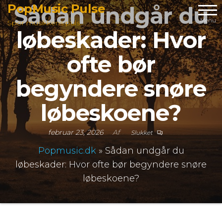
Videre
PopMusic Pulse
Sådan undgår du
til
Menu
Spor musikkens puls
løbeskader: Hvor
indhold
ofte bør
begyndere snøre
løbeskoene?
februar 23, 2026
Af
Slukket
Popmusic.dk
»
Sådan undgår du
løbeskader: Hvor ofte bør begyndere snøre
løbeskoene?