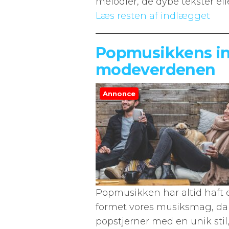
melodier, de dybe tekster e
Læs resten af indlægget
Popmusikkens in
modeverdenen
Annonce
Popmusikken har altid haft e
formet vores musiksmag, dan
popstjerner med en unik stil,