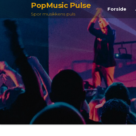
Videre
PopMusic Pulse
Forside
til
Spor musikkens puls
indhold