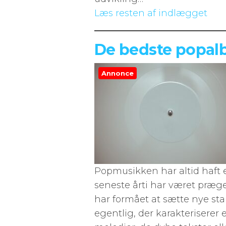
Læs resten af indlægget
De bedste popalb
Annonce
Popmusikken har altid haft e
seneste årti har været præg
har formået at sætte nye st
egentlig, der karakterisere