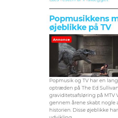
Popmusikkens m
øjeblikke på TV
Annonce
Popmusik og TV har en lang o
optræden på The Ed Sullivan
graviditetsafsløring på MTV 
gennem årene skabt nogle a
historien. Disse øjeblikke h
udvikling…