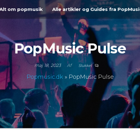
Alt om popmusik
Alle artikler og Guides fra PopMusi
PopMusic Pulse
maj 18, 2023
Af
Slukket
Popmusic.dk
»
PopMusic Pulse