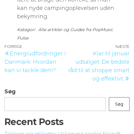
kan nyde campingoplevelsen uden
bekymring.
Kategori
Alle artikler og Guides fra PopMusic
Pulse
Indlægsnavigation
Forrige
FORRIGE
NÆSTE
N
Energiudfordringer i
Klar til januar
indlæg
i
Danmark: Hvordan
udsalget: De bedste
kan vi tackle dem?
råd til at shoppe smart
og effektivt.
Søg
Søg
Recent Posts