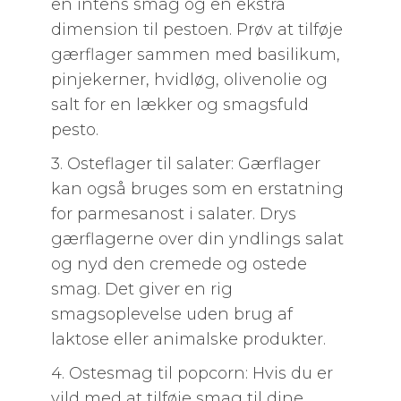
en intens smag og en ekstra
dimension til pestoen. Prøv at tilføje
gærflager sammen med basilikum,
pinjekerner, hvidløg, olivenolie og
salt for en lækker og smagsfuld
pesto.
3. Osteflager til salater: Gærflager
kan også bruges som en erstatning
for parmesanost i salater. Drys
gærflagerne over din yndlings salat
og nyd den cremede og ostede
smag. Det giver en rig
smagsoplevelse uden brug af
laktose eller animalske produkter.
4. Ostesmag til popcorn: Hvis du er
vild med at tilføje smag til dine