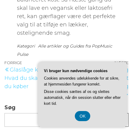
skal lave en vegansk eller laktosefri
ret, kan gærflager være det perfekte
valg til at tilføje en lækker,
ostelignende smag.
Kategori
Alle artikler og Guides fra PopMusic
Pulse
Indlægsnavigation
Forrige
FORRIGE
NÆSTE
N
Glaslåge køleskabe:
Optimer din træning
indlæg
Vi bruger kun nødvendige cookies
i
Hvad du skal vide, før
med et
Cookies anvendes udelukkende for at sikre,
at hjemmesiden fungerer korrekt.
du køber
vægtløfterbælte og
Disse cookies sættes af os og slettes
vægtstangssæt
automatisk, når din session slutter eller efter
kort tid.
Søg
OK
Søg