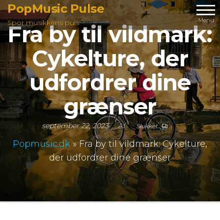
Videre
PopMusic Pulse
til
Menu
Spor musikkens puls
Fra by til vildmark:
indhold
Cykelture, der
udfordrer dine
grænser
september 22, 2023
Af
Slukket
Popmusic.dk
»
Fra by til vildmark: Cykelture,
der udfordrer dine grænser