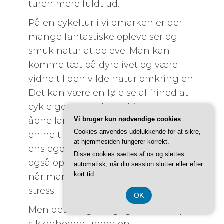
turen mere fuldt ud.
På en cykeltur i vildmarken er der
mange fantastiske oplevelser og
smuk natur at opleve. Man kan
komme tæt på dyrelivet og være
vidne til den vilde natur omkring en.
Det kan være en følelse af frihed at
cykle gennem skove, bjerge og
åbne landskaber, og det kan give
Vi bruger kun nødvendige cookies
Cookies anvendes udelukkende for at sikre,
en helt ny perspektiv på naturen og
at hjemmesiden fungerer korrekt.
ens eget forhold til den. Man kan
Disse cookies sættes af os og slettes
også opleve en følelse af ro og fred,
automatisk, når din session slutter eller efter
kort tid.
når man er væk fra byens larm og
stress.
OK
Men det er også vigtigt at huske på