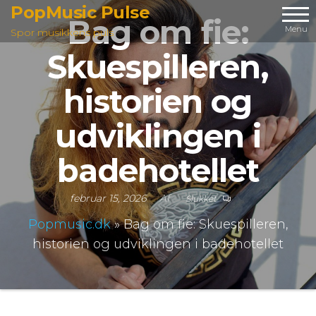
Videre
PopMusic Pulse
Bag om fie:
til
Menu
Spor musikkens puls
indhold
Skuespilleren,
historien og
udviklingen i
badehotellet
februar 15, 2026
Af
Slukket
Popmusic.dk
»
Bag om fie: Skuespilleren,
historien og udviklingen i badehotellet