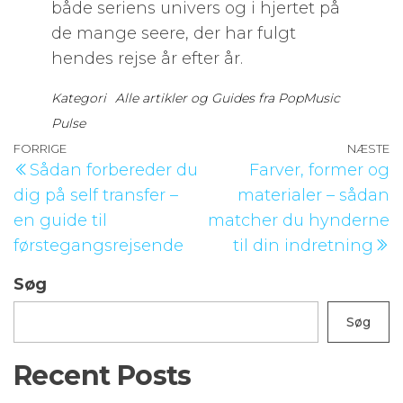
både seriens univers og i hjertet på
de mange seere, der har fulgt
hendes rejse år efter år.
Kategori
Alle artikler og Guides fra PopMusic
Pulse
Indlægsnavigation
Forrige
FORRIGE
NÆSTE
N
Sådan forbereder du
Farver, former og
indlæg
i
dig på self transfer –
materialer – sådan
en guide til
matcher du hynderne
førstegangsrejsende
til din indretning
Søg
Søg
Recent Posts